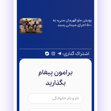
پویش «تو قهرمان منی» به
۵۰۰ اجرای میدانی رسید
اشتراک گذاری:
برامون پیغام
بگذارید