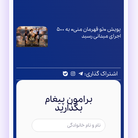
پویش «تو قهرمان منی» به ۵۰۰
اجرای میدانی رسید
اشتراک گذاری:
برامون پیغام
بگذارید