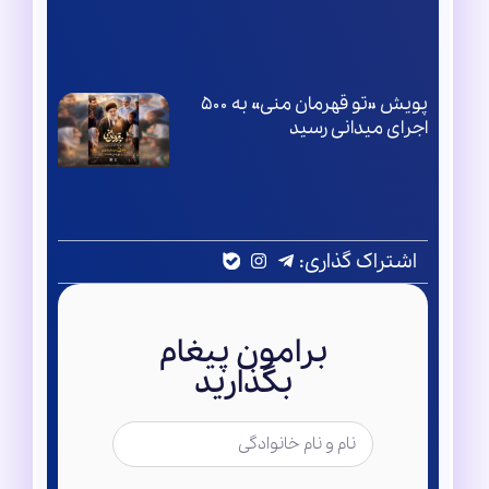
پویش «تو قهرمان منی» به ۵۰۰
اجرای میدانی رسید
اشتراک گذاری:
برامون پیغام
بگذارید