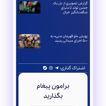
گزارش تصویری از دل یک
جشن تولد تا دنیای
شگفت‌انگیز خیال
پویش «تو قهرمان منی» به
۵۰۰ اجرای میدانی رسید
اشتراک گذاری:
برامون پیغام
بگذارید