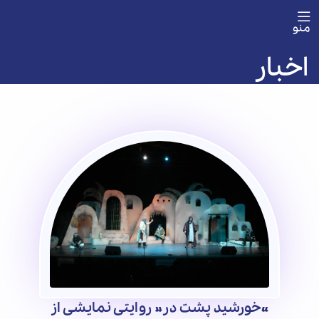
منو
اخبار
«خورشید پشت در» روایتی نمایشی از