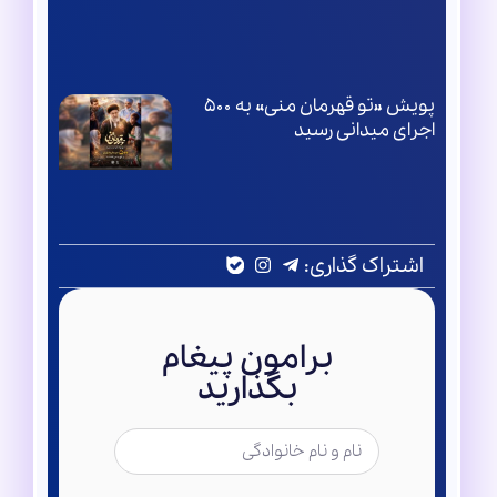
پویش «تو قهرمان منی» به ۵۰۰
اجرای میدانی رسید
اشتراک گذاری:
برامون پیغام
بگذارید