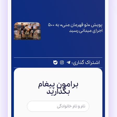
پویش «تو قهرمان منی» به ۵۰۰
اجرای میدانی رسید
اشتراک گذاری:
برامون پیغام
بگذارید