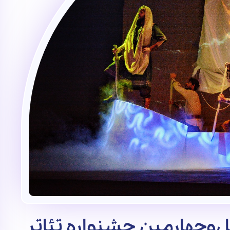
وچهارمین جشنواره تئاتر