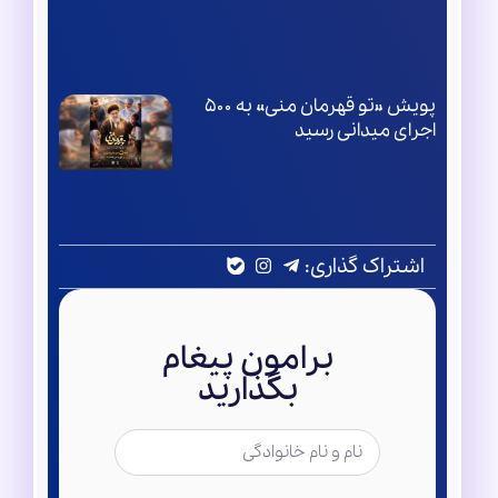
پویش «تو قهرمان منی» به ۵۰۰
اجرای میدانی رسید
اشتراک گذاری:
برامون پیغام
بگذارید