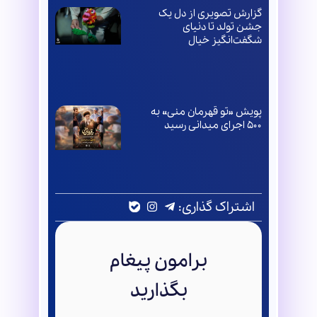
گزارش تصویری از دل یک
جشن تولد تا دنیای
شگفت‌انگیز خیال
پویش «تو قهرمان منی» به
۵۰۰ اجرای میدانی رسید
اشتراک گذاری:
برامون پیغام
بگذارید