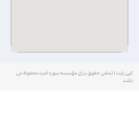
کپی رایت | تمامی حقوق برای مؤسسه سوره امید محفوظ می
باشد
Fatal error
: Uncaught wfWAFStorageFileException: Unable to
verify temporary file contents for atomic writing. in
/home/qcrmzlxa/public_html/wp-
content/plugins/wordfence/vendor/wordfence/wf-
waf/src/lib/storage/file.php:51 Stack trace: #0