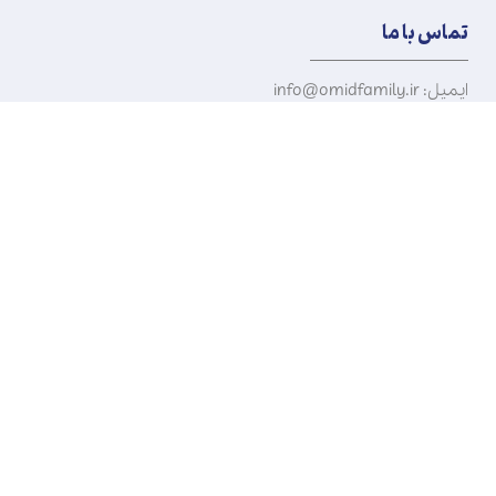
تماس با ما
ایمیل: info@omidfamily.ir
تلفن: ۰۹۰۳۳۷۹۰۷۰۱
آدرس: تهران، خیابان بهارستان،
بعد از بیمارستان طرفه،
کارستان بهارستان
دفتر مرکزی: تهران، انتهای
خیابان سمیه، نرسیده به
خیابان حافظ، حوزه هنری
کودک نوجوان