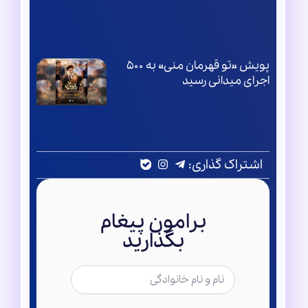
پویش «تو قهرمان منی» به ۵۰۰
اجرای میدانی رسید
اشتراک گذاری:
برامون پیغام
بگذارید