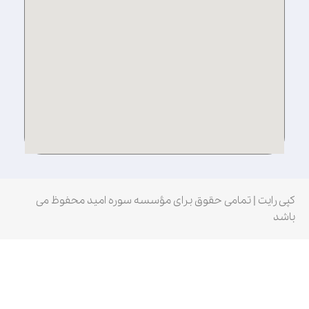
کپی رایت | تمامی حقوق برای مؤسسه سوره امید محفوظ می
باشد
Fatal error
: Uncaught wfWAFStorageFileException: Unable to
save temporary file for atomic writing. in
/home/qcrmzlxa/public_html/wp-