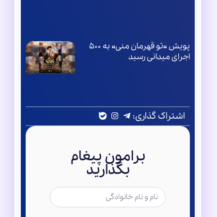
پویش «تو قهرمان منی» به ۵۰۰
اجرای میدانی رسید
اشتراک گذاری:
برامون پیغام
بگذارید