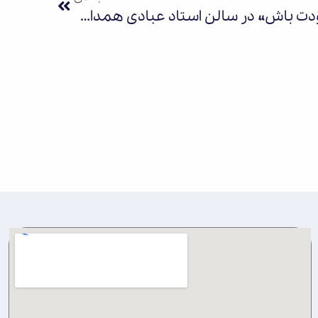
چراغ نمایش «خودِ خودِ خودت باش» در سالن استاد عبادی همدان روشن شد