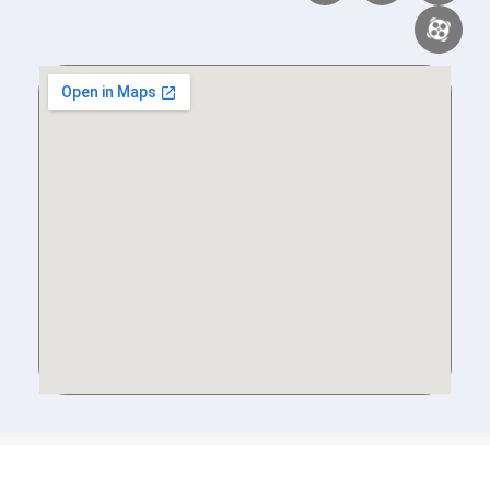
کپی رایت | تمامی حقوق برای مؤسسه سوره امید محفوظ می