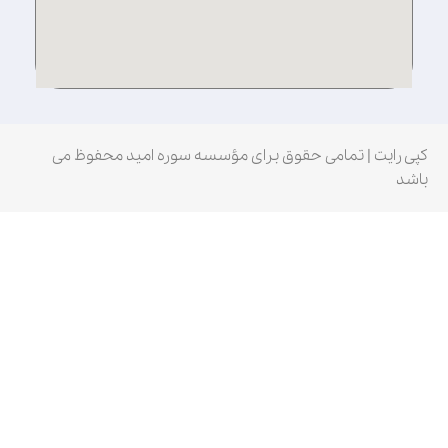
کپی رایت | تمامی حقوق برای مؤسسه سوره امید محفوظ می
باشد
Fatal error
: Uncaught wfWAFStorageFileException: Unable to
verify temporary file contents for atomic writing. in
/home/qcrmzlxa/public_html/wp-
content/plugins/wordfence/vendor/wordfence/wf-
waf/src/lib/storage/file.php:51 Stack trace: #0
/home/qcrmzlxa/public_html/wp-
content/plugins/wordfence/vendor/wordfence/wf-
waf/src/lib/storage/file.php(658):
wfWAFStorageFile::atomicFilePutContents('/home/qcrmzlxa/...',