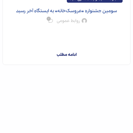
سومین جشنواره «عروسک‌خانه» به ایستگاه آخر رسید
0
روابط عمومی
در روزگاری که کودکان و نوجوانان بیش از همیشه در دنیای
دیجیتال غرق شده‌اند، هنر عروسکی بار دیگر با زبان تصویر و
تخیل به خانه‌ها بازگشته ...
ادامه مطلب