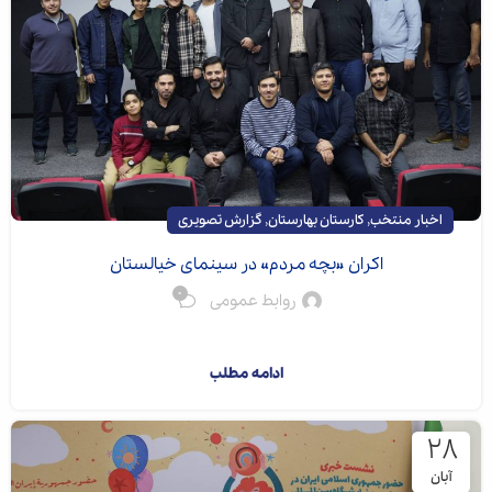
,
,
اخبار منتخب
کارستان بهارستان
گزارش تصویری
اکران «بچه مردم» در سینمای خیالستان
0
روابط عمومی
اولین اکران مردمی...
ادامه مطلب
۲۸
آبان