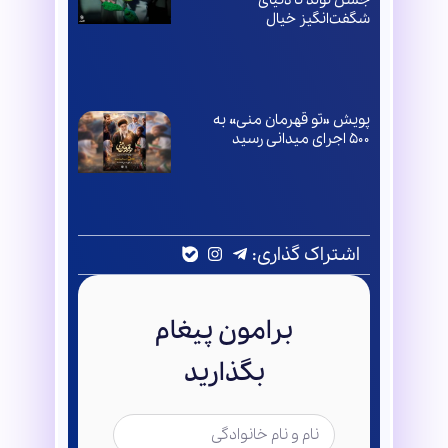
شگفت‌انگیز خیال
پویش «تو قهرمان منی» به
۵۰۰ اجرای میدانی رسید
اشتراک گذاری:
برامون پیغام
بگذارید