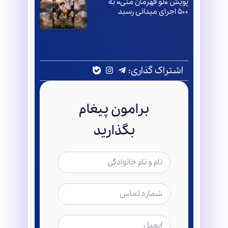
پویش «تو قهرمان منی» به
۵۰۰ اجرای میدانی رسید
اشتراک گذاری:
برامون پیغام
بگذارید